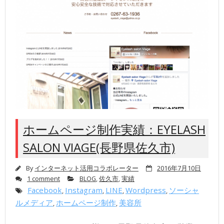
ホームページ制作実績：EYELASH
SALON VIAGE(長野県佐久市)
By
インターネット活用コラボレーター
2016年7月10日
1 comment
BLOG
,
佐久市
,
実績
Facebook
Instagram
LINE
Wordpress
ソーシャ
,
,
,
,
ルメディア
ホームページ制作
美容所
,
,