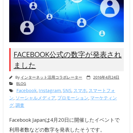
FACEBOOK公式の数字が発表され
ました
By
インターネット活用コラボレーター
2016年4月24日
BLOG
Facebook
Instagram
SNS
スマホ
スマートフォ
,
,
,
,
ン
ソーシャルメディア
プロモーション
マーケティン
,
,
,
グ
調査
,
Facebook Japanは4月20日に開催したイベントで
利用者数などの数字を発表したそうです。