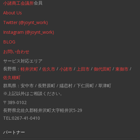
会員
小諸商工会議所
About Us
Twitter (@joynt_work)
Instagram (@joynt_work)
BLOG
お問い合わせ
サービス対応エリア
長野県：
/
/
/
/
/
/
軽井沢町
佐久市
小諸市
上田市
御代田町
東御市
佐久穂町
群馬県：安中市 / 長野原町 / 嬬恋村 / 下仁田町 / 草津町
※上記以外はご相談ください。
〒389-0102
長野県北佐久郡軽井沢町大字軽井沢5-29
TEL:0267-41-0410
パートナー