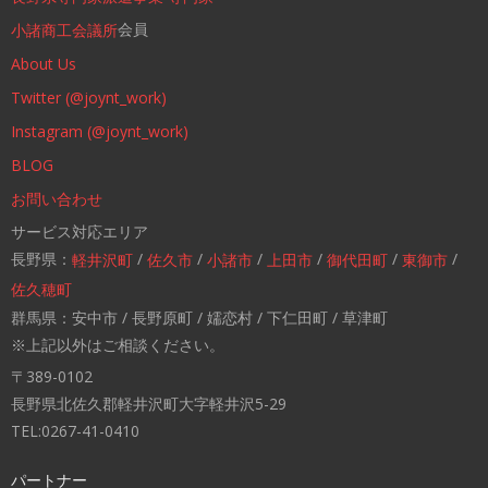
会員
小諸商工会議所
About Us
Twitter (@joynt_work)
Instagram (@joynt_work)
BLOG
お問い合わせ
サービス対応エリア
長野県：
/
/
/
/
/
/
軽井沢町
佐久市
小諸市
上田市
御代田町
東御市
佐久穂町
群馬県：安中市 / 長野原町 / 嬬恋村 / 下仁田町 / 草津町
※上記以外はご相談ください。
〒389-0102
長野県北佐久郡軽井沢町大字軽井沢5-29
TEL:0267-41-0410
パートナー