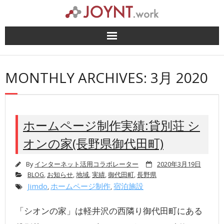
Skip
to
content
MONTHLY ARCHIVES: 3月 2020
ホームページ制作実績:貸別荘 シ
オンの家(長野県御代田町)
By
インターネット活用コラボレーター
2020年3月19日
BLOG
,
お知らせ
,
地域
,
実績
,
御代田町
,
長野県
Jimdo
ホームページ制作
宿泊施設
,
,
「シオンの家」は軽井沢の西隣り御代田町にある