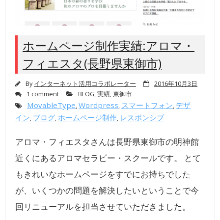
ホームページ制作実績:アロマ・
フィエスタ(長野県東御市)
By
インターネット活用コラボレーター
2016年10月3日
1 comment
BLOG
,
実績
,
東御市
MovableType
Wordpress
スマートフォン
デザ
,
,
,
イン
ブログ
ホームページ制作
レスポンシブ
,
,
,
アロマ・フィエスタさんは長野県東御市の明神館
近くにあるアロマセラピー・スクールです。 とて
もきれいなホームページをすでにお持ちでした
が、いくつかの問題を解決したいということで今
回リニューアルを担当させていただきました。