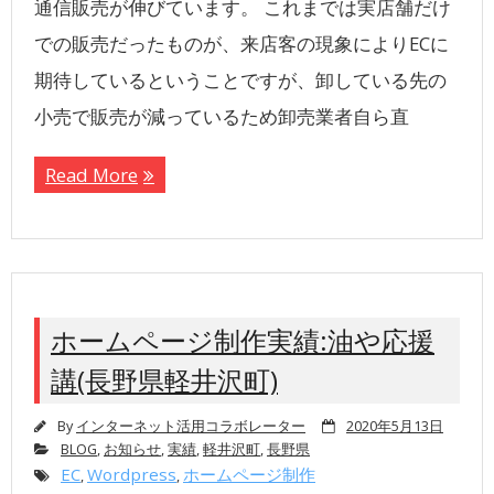
通信販売が伸びています。 これまでは実店舗だけ
での販売だったものが、来店客の現象によりECに
期待しているということですが、卸している先の
小売で販売が減っているため卸売業者自ら直
Read More
ホームページ制作実績:油や応援
講(長野県軽井沢町)
By
インターネット活用コラボレーター
2020年5月13日
BLOG
,
お知らせ
,
実績
,
軽井沢町
,
長野県
EC
Wordpress
ホームページ制作
,
,