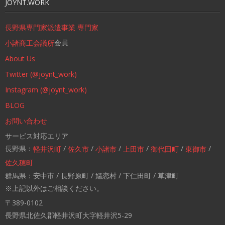
JOYNT.WORK
長野県専門家派遣事業 専門家
会員
小諸商工会議所
About Us
Twitter (@joynt_work)
Instagram (@joynt_work)
BLOG
お問い合わせ
サービス対応エリア
長野県：
/
/
/
/
/
/
軽井沢町
佐久市
小諸市
上田市
御代田町
東御市
佐久穂町
群馬県：安中市 / 長野原町 / 嬬恋村 / 下仁田町 / 草津町
※上記以外はご相談ください。
〒389-0102
長野県北佐久郡軽井沢町大字軽井沢5-29