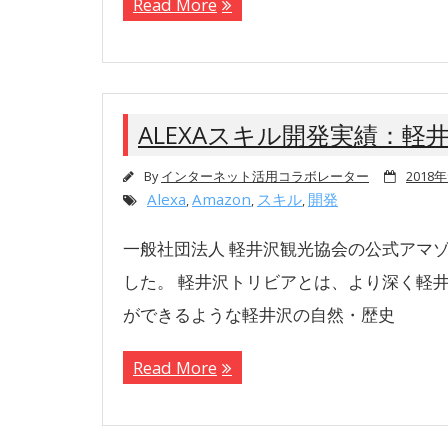
Read More
ALEXAスキル開発実績：軽
By
インターネット活用コラボレーター
2018
Alexa
Amazon
スキル
開発
,
,
,
一般社団法人 軽井沢観光協会の公式アマゾ
した。 軽井沢トリビアとは、より深く軽
ができるような軽井沢の自然・歴史
Read More