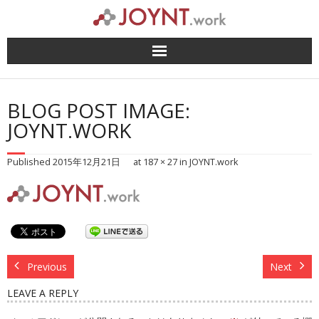
Skip
to
content
BLOG POST IMAGE:
JOYNT.WORK
Published
2015年12月21日
at
187 × 27
in
JOYNT.work
Previous
Next
LEAVE A REPLY