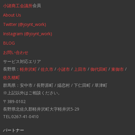
会員
小諸商工会議所
About Us
Twitter (@joynt_work)
Instagram (@joynt_work)
BLOG
お問い合わせ
サービス対応エリア
長野県：
/
/
/
/
/
/
軽井沢町
佐久市
小諸市
上田市
御代田町
東御市
佐久穂町
群馬県：安中市 / 長野原町 / 嬬恋村 / 下仁田町 / 草津町
※上記以外はご相談ください。
〒389-0102
長野県北佐久郡軽井沢町大字軽井沢5-29
TEL:0267-41-0410
パートナー