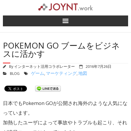
Skip
to
content
POKEMON GO ブームをビジネ
スに活かす
By
インターネット活用コラボレーター
2016年7月26日
ゲーム
マーケティング
地図
BLOG
,
,
日本でもPokemon GOが公開され海外のような人気にな
っています。
加熱したユーザによって事故やトラブルも起こり、それ