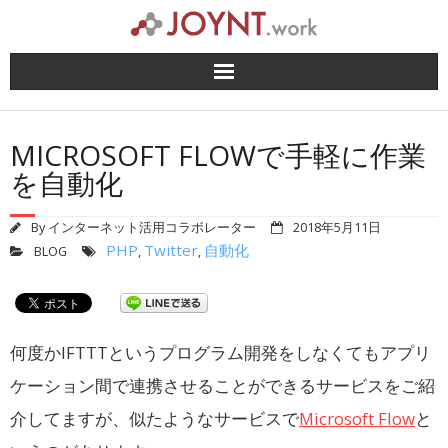
Skip
to
content
MICROSOFT FLOWで手軽に作業
を自動化
By
インターネット活用コラボレーター
2018年5月11日
PHP
Twitter
自動化
BLOG
,
,
何度かIFTTTというプログラム開発をしなくてもアプリ
ケーション間で連携させることができるサービスをご紹
介してますが、似たようなサービスで
Microsoft Flow
と