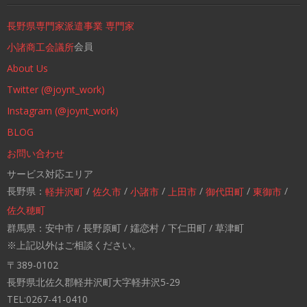
長野県専門家派遣事業 専門家
会員
小諸商工会議所
About Us
Twitter (@joynt_work)
Instagram (@joynt_work)
BLOG
お問い合わせ
サービス対応エリア
長野県：
/
/
/
/
/
/
軽井沢町
佐久市
小諸市
上田市
御代田町
東御市
佐久穂町
群馬県：安中市 / 長野原町 / 嬬恋村 / 下仁田町 / 草津町
※上記以外はご相談ください。
〒389-0102
長野県北佐久郡軽井沢町大字軽井沢5-29
TEL:0267-41-0410