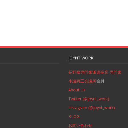
JOYNT.WORK
長野県専門家派遣事業 専門家
会員
小諸商工会議所
About Us
Twitter (@joynt_work)
Instagram (@joynt_work)
BLOG
お問い合わせ