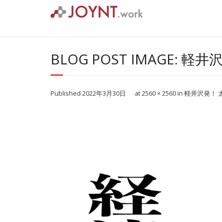
Skip
to
content
BLOG POST IMAGE: 
Published
2022年3月30日
at
2560 × 2560
in
軽井沢発！ 太