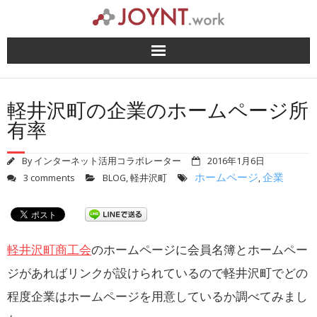
Skip
to
content
軽井沢町の企業のホームページ所
有率
By
インターネット活用コラボレーター
2016年1月6日
ホームページ
企業
3 comments
BLOG
,
軽井沢町
,
軽井沢町商工会
のホームページに会員名簿とホームペー
ジがあればリンクが設けられているので軽井沢町でどの
程度企業はホームページを用意しているか調べてみまし