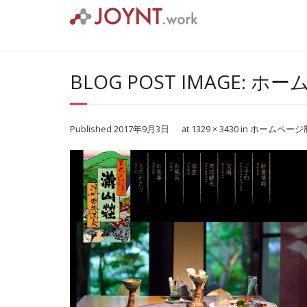
Skip
to
content
BLOG POST IMAGE:
Published
2017年9月3日
at
1329 × 3430
in
ホームページ制