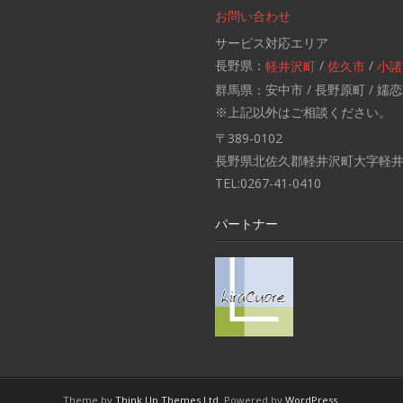
お問い合わせ
サービス対応エリア
長野県：
/
/
軽井沢町
佐久市
小諸
群馬県：安中市 / 長野原町 / 嬬恋
※上記以外はご相談ください。
〒389-0102
長野県北佐久郡軽井沢町大字軽井沢
TEL:0267-41-0410
パートナー
Theme by
Think Up Themes Ltd
. Powered by
WordPress
.