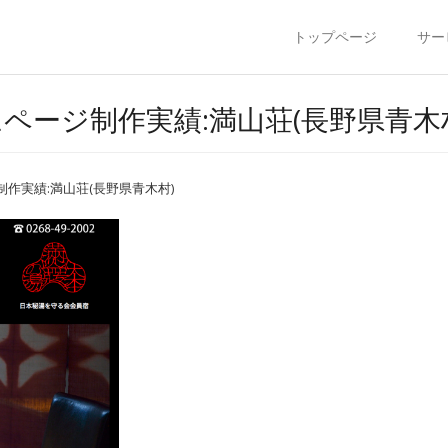
トップページ
サー
 ホームページ制作実績:満山荘(長野県青木
作実績:満山荘(長野県青木村)