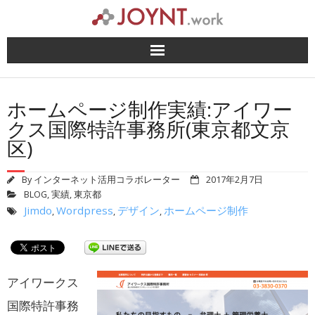
Skip
to
content
ホームページ制作実績:アイワー
クス国際特許事務所(東京都文京
区)
By
インターネット活用コラボレーター
2017年2月7日
BLOG
,
実績
,
東京都
Jimdo
Wordpress
デザイン
ホームページ制作
,
,
,
アイワークス
国際特許事務