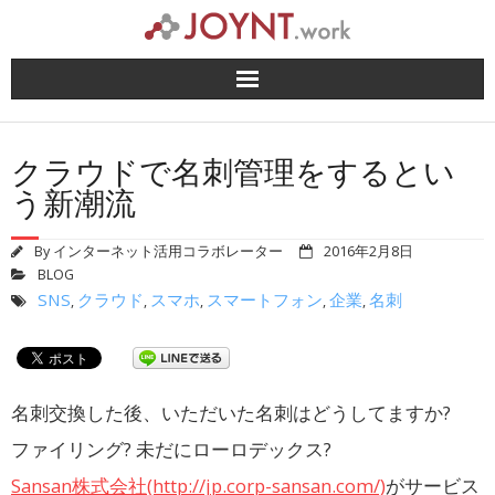
Skip
to
content
クラウドで名刺管理をするとい
う新潮流
By
インターネット活用コラボレーター
2016年2月8日
BLOG
SNS
クラウド
スマホ
スマートフォン
企業
名刺
,
,
,
,
,
名刺交換した後、いただいた名刺はどうしてますか?
ファイリング? 未だにローロデックス?
Sansan株式会社(http://jp.corp-sansan.com/)
がサービス