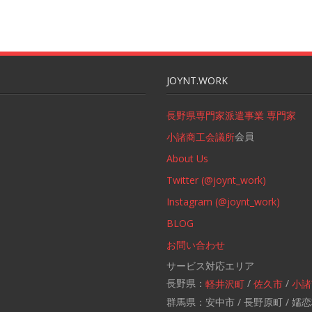
JOYNT.WORK
長野県専門家派遣事業 専門家
会員
小諸商工会議所
About Us
Twitter (@joynt_work)
Instagram (@joynt_work)
BLOG
お問い合わせ
サービス対応エリア
長野県：
/
/
軽井沢町
佐久市
小諸
群馬県：安中市 / 長野原町 / 嬬恋