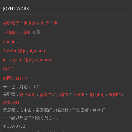
JOYNT.WORK
長野県専門家派遣事業 専門家
会員
小諸商工会議所
About Us
Twitter (@joynt_work)
Instagram (@joynt_work)
BLOG
お問い合わせ
サービス対応エリア
長野県：
/
/
/
/
/
/
軽井沢町
佐久市
小諸市
上田市
御代田町
東御市
佐久穂町
群馬県：安中市 / 長野原町 / 嬬恋村 / 下仁田町 / 草津町
※上記以外はご相談ください。
〒389-0102