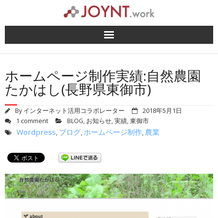
Skip
to
content
ホームページ制作実績:自然農園
たかはし(長野県東御市)
By
インターネット活用コラボレーター
2018年5月1日
1 comment
BLOG
,
お知らせ
,
実績
,
東御市
Wordpress
ブログ
ホームページ制作
農業
,
,
,