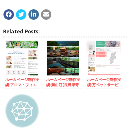
Related Posts:
ホームページ制作実
ホームページ制作実
ホームページ制作実
績:アロマ・フィエ
績:満山荘(長野県青
績:万ペットサービ
スタ(長野県東御市)
木村)
ス(長野県佐久市)